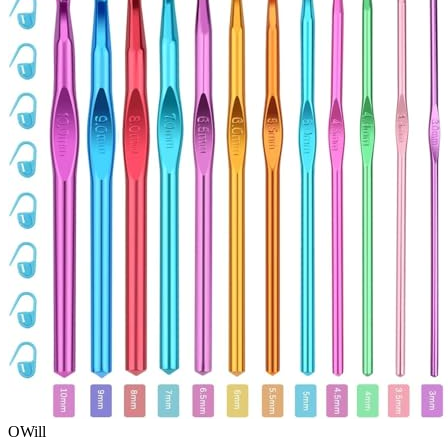
OWill