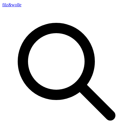
filz
&
wolle