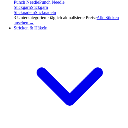
Punch Needle
Punch Needle
Stickgarn
Stickgarn
Sticknadeln
Sticknadeln
3
Unterkategorien · täglich aktualisierte Preise
Alle
Sticken
ansehen →
Stricken & Häkeln