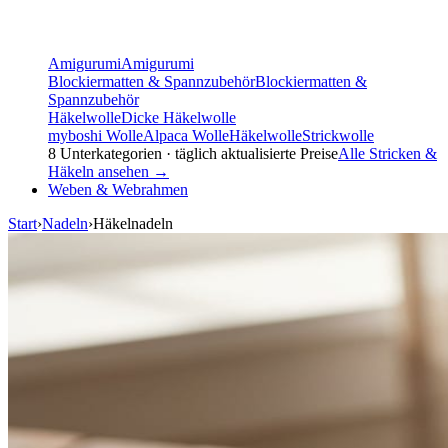
Amigurumi
Amigurumi
Blockiermatten & Spannzubehör
Blockiermatten &
Spannzubehör
Häkelwolle
Dicke Häkelwolle
myboshi Wolle
Alpaca Wolle
Häkelwolle
Strickwolle
8
Unterkategorien · täglich aktualisierte Preise
Alle
Stricken &
Häkeln
ansehen →
Weben & Webrahmen
Start
›
Nadeln
›
Häkelnadeln