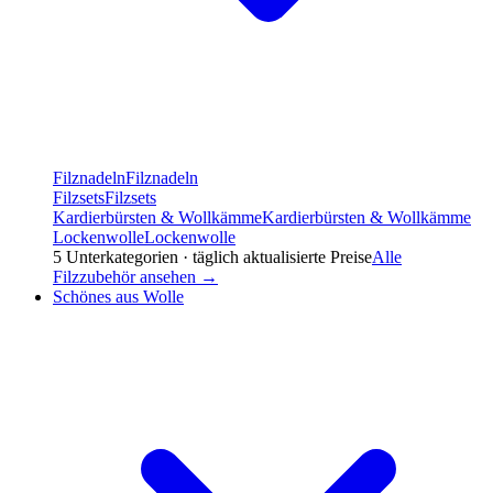
Filznadeln
Filznadeln
Filzsets
Filzsets
Kardierbürsten & Wollkämme
Kardierbürsten & Wollkämme
Lockenwolle
Lockenwolle
5
Unterkategorien · täglich aktualisierte Preise
Alle
Filzzubehör
ansehen →
Schönes aus Wolle