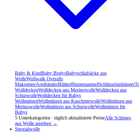
Baby & Kind
Baby Bodys
Babyschlafsäcke aus
Wolle
Wollwalk Overalls
Makramee
Armbänder
Blätter
Blumenampel
Schlüsselanhänger
T
Wolldecken
Wolldecken aus Merinowolle
Wolldecken aus
Schurwolle
Wolldecken für Babys
Wollmützen
Wollmützen aus Kaschmirwolle
Wollmützen aus
Merinowolle
Wollmützen aus Schurwolle
Wollmützen für
Babys
5
Unterkategorien · täglich aktualisierte Preise
Alle
Schönes
aus Wolle
ansehen →
Spezialwolle