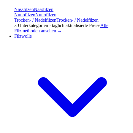
Nassfilzen
Nassfilzen
Nunofilzen
Nunofilzen
Trocken- / Nadelfilzen
Trocken- / Nadelfilzen
3
Unterkategorien · täglich aktualisierte Preise
Alle
Filzmethoden
ansehen →
Filzwolle