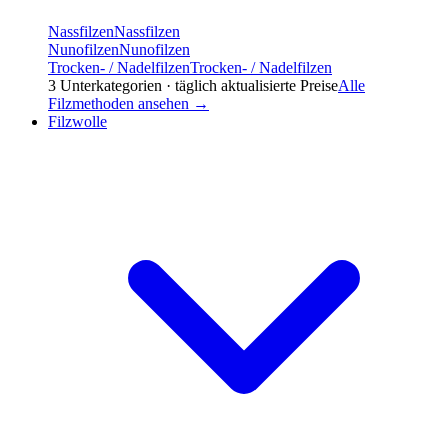
Nassfilzen
Nassfilzen
Nunofilzen
Nunofilzen
Trocken- / Nadelfilzen
Trocken- / Nadelfilzen
3
Unterkategorien · täglich aktualisierte Preise
Alle
Filzmethoden
ansehen →
Filzwolle