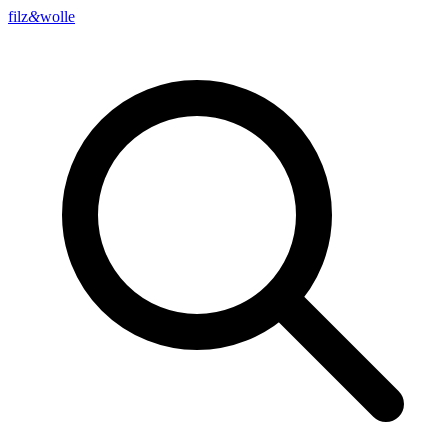
filz
&
wolle