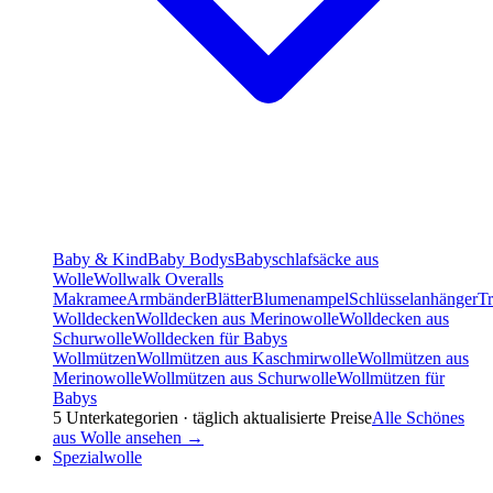
Baby & Kind
Baby Bodys
Babyschlafsäcke aus
Wolle
Wollwalk Overalls
Makramee
Armbänder
Blätter
Blumenampel
Schlüsselanhänger
T
Wolldecken
Wolldecken aus Merinowolle
Wolldecken aus
Schurwolle
Wolldecken für Babys
Wollmützen
Wollmützen aus Kaschmirwolle
Wollmützen aus
Merinowolle
Wollmützen aus Schurwolle
Wollmützen für
Babys
5
Unterkategorien · täglich aktualisierte Preise
Alle
Schönes
aus Wolle
ansehen →
Spezialwolle