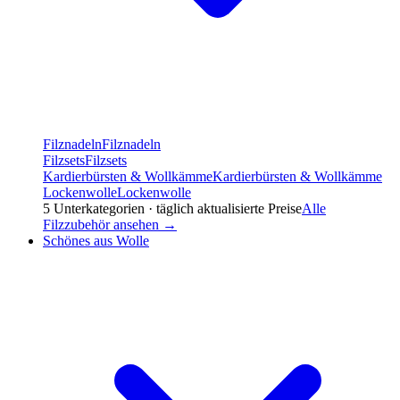
Filznadeln
Filznadeln
Filzsets
Filzsets
Kardierbürsten & Wollkämme
Kardierbürsten & Wollkämme
Lockenwolle
Lockenwolle
5
Unterkategorien · täglich aktualisierte Preise
Alle
Filzzubehör
ansehen →
Schönes aus Wolle