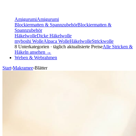
Amigurumi
Amigurumi
Blockiermatten & Spannzubehör
Blockiermatten &
Spannzubehör
Häkelwolle
Dicke Häkelwolle
myboshi Wolle
Alpaca Wolle
Häkelwolle
Strickwolle
8
Unterkategorien · täglich aktualisierte Preise
Alle
Stricken &
Häkeln
ansehen →
Weben & Webrahmen
Start
›
Makramee
›
Blätter