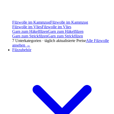
Filzwolle im Kammzug
Filzwolle im Kammzug
Filzwolle im Vlies
Filzwolle im Vlies
Garn zum Häkelfilzen
Garn zum Häkelfilzen
Garn zum Strickfilzen
Garn zum Strickfilzen
7
Unterkategorien · täglich aktualisierte Preise
Alle
Filzwolle
ansehen →
Filzzubehör