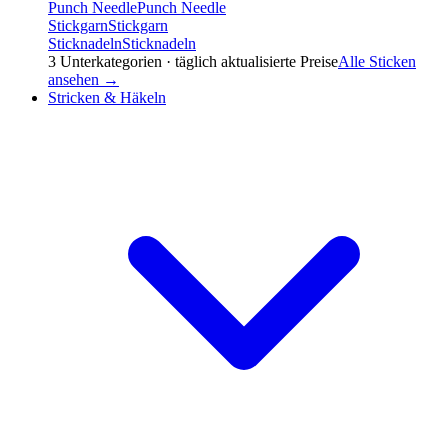
Punch Needle
Punch Needle
Stickgarn
Stickgarn
Sticknadeln
Sticknadeln
3
Unterkategorien · täglich aktualisierte Preise
Alle
Sticken
ansehen →
Stricken & Häkeln