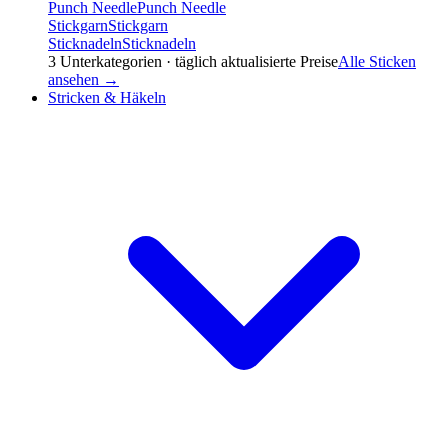
Punch Needle
Punch Needle
Stickgarn
Stickgarn
Sticknadeln
Sticknadeln
3
Unterkategorien · täglich aktualisierte Preise
Alle
Sticken
ansehen →
Stricken & Häkeln