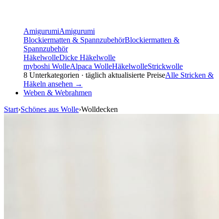
Amigurumi
Amigurumi
Blockiermatten & Spannzubehör
Blockiermatten &
Spannzubehör
Häkelwolle
Dicke Häkelwolle
myboshi Wolle
Alpaca Wolle
Häkelwolle
Strickwolle
8
Unterkategorien · täglich aktualisierte Preise
Alle
Stricken &
Häkeln
ansehen →
Weben & Webrahmen
Start
›
Schönes aus Wolle
›
Wolldecken