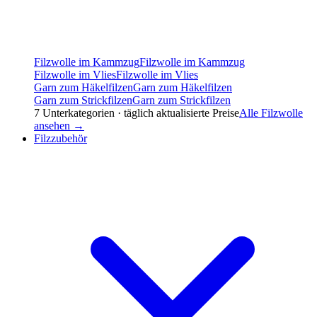
Filzwolle im Kammzug
Filzwolle im Kammzug
Filzwolle im Vlies
Filzwolle im Vlies
Garn zum Häkelfilzen
Garn zum Häkelfilzen
Garn zum Strickfilzen
Garn zum Strickfilzen
7
Unterkategorien · täglich aktualisierte Preise
Alle
Filzwolle
ansehen →
Filzzubehör