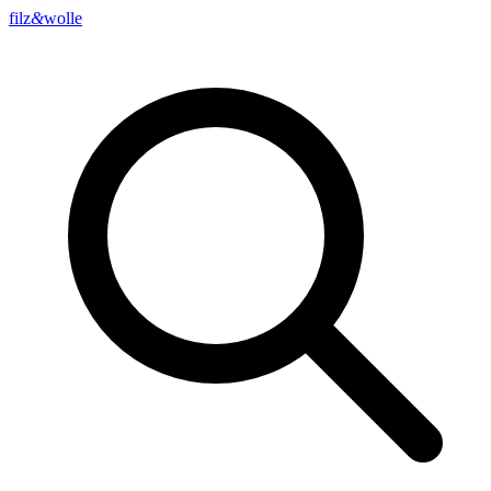
filz
&
wolle