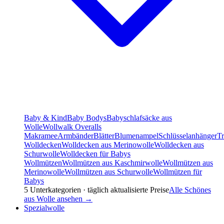
Baby & Kind
Baby Bodys
Babyschlafsäcke aus
Wolle
Wollwalk Overalls
Makramee
Armbänder
Blätter
Blumenampel
Schlüsselanhänger
T
Wolldecken
Wolldecken aus Merinowolle
Wolldecken aus
Schurwolle
Wolldecken für Babys
Wollmützen
Wollmützen aus Kaschmirwolle
Wollmützen aus
Merinowolle
Wollmützen aus Schurwolle
Wollmützen für
Babys
5
Unterkategorien · täglich aktualisierte Preise
Alle
Schönes
aus Wolle
ansehen →
Spezialwolle