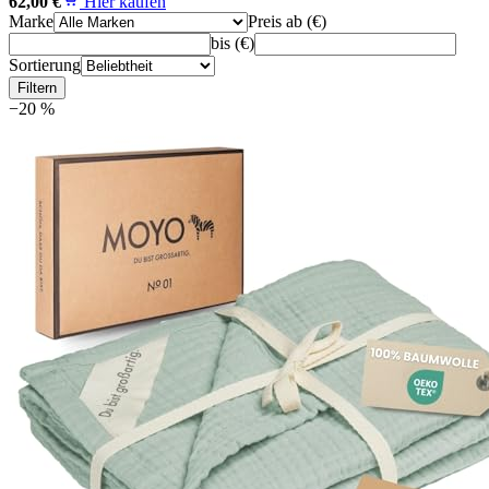
62,00 €
Hier kaufen
Marke
Preis ab (€)
bis (€)
Sortierung
Filtern
−20 %