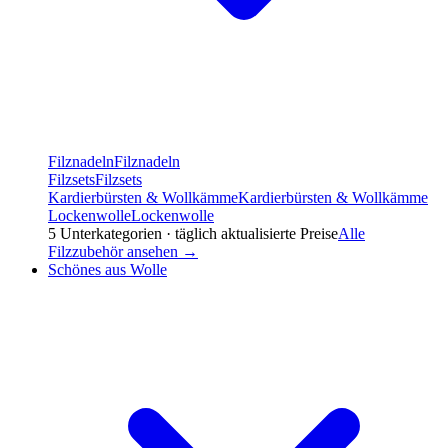
Filznadeln
Filznadeln
Filzsets
Filzsets
Kardierbürsten & Wollkämme
Kardierbürsten & Wollkämme
Lockenwolle
Lockenwolle
5
Unterkategorien · täglich aktualisierte Preise
Alle
Filzzubehör
ansehen →
Schönes aus Wolle