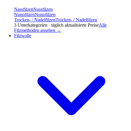
Nassfilzen
Nassfilzen
Nunofilzen
Nunofilzen
Trocken- / Nadelfilzen
Trocken- / Nadelfilzen
3
Unterkategorien · täglich aktualisierte Preise
Alle
Filzmethoden
ansehen →
Filzwolle