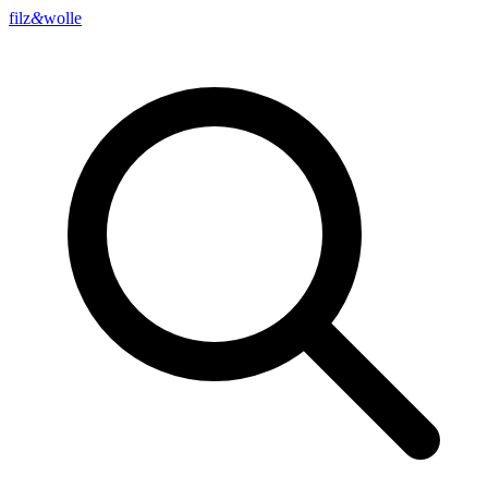
filz
&
wolle