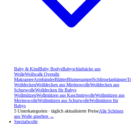
Baby & Kind
Baby Bodys
Babyschlafsäcke aus
Wolle
Wollwalk Overalls
Makramee
Armbänder
Blätter
Blumenampel
Schlüsselanhänger
T
Wolldecken
Wolldecken aus Merinowolle
Wolldecken aus
Schurwolle
Wolldecken für Babys
Wollmützen
Wollmützen aus Kaschmirwolle
Wollmützen aus
Merinowolle
Wollmützen aus Schurwolle
Wollmützen für
Babys
5
Unterkategorien · täglich aktualisierte Preise
Alle
Schönes
aus Wolle
ansehen →
Spezialwolle