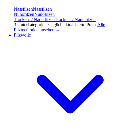
Nassfilzen
Nassfilzen
Nunofilzen
Nunofilzen
Trocken- / Nadelfilzen
Trocken- / Nadelfilzen
3
Unterkategorien · täglich aktualisierte Preise
Alle
Filzmethoden
ansehen →
Filzwolle