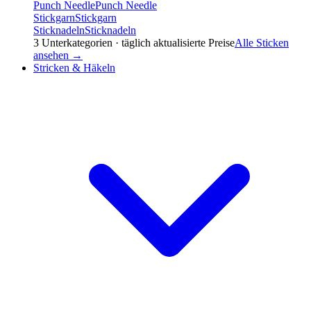
Punch Needle
Punch Needle
Stickgarn
Stickgarn
Sticknadeln
Sticknadeln
3
Unterkategorien · täglich aktualisierte Preise
Alle
Sticken
ansehen →
Stricken & Häkeln