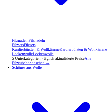
Filznadeln
Filznadeln
Filzsets
Filzsets
Kardierbürsten & Wollkämme
Kardierbürsten & Wollkämme
Lockenwolle
Lockenwolle
5
Unterkategorien · täglich aktualisierte Preise
Alle
Filzzubehör
ansehen →
Schönes aus Wolle