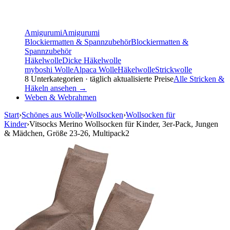
Amigurumi
Amigurumi
Blockiermatten & Spannzubehör
Blockiermatten &
Spannzubehör
Häkelwolle
Dicke Häkelwolle
myboshi Wolle
Alpaca Wolle
Häkelwolle
Strickwolle
8
Unterkategorien · täglich aktualisierte Preise
Alle
Stricken &
Häkeln
ansehen →
Weben & Webrahmen
Start
›
Schönes aus Wolle
›
Wollsocken
›
Wollsocken für
Kinder
›
Vitsocks Merino Wollsocken für Kinder, 3er-Pack, Jungen
& Mädchen, Größe 23-26, Multipack2