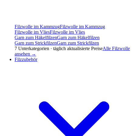
Filzwolle im Kammzug
Filzwolle im Kammzug
Filzwolle im Vlies
Filzwolle im Vlies
Garn zum Häkelfilzen
Garn zum Häkelfilzen
Garn zum Strickfilzen
Garn zum Strickfilzen
7
Unterkategorien · täglich aktualisierte Preise
Alle
Filzwolle
ansehen →
Filzzubehör