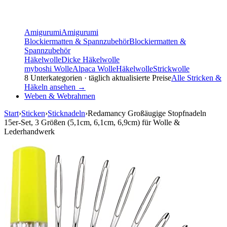
Amigurumi
Amigurumi
Blockiermatten & Spannzubehör
Blockiermatten &
Spannzubehör
Häkelwolle
Dicke Häkelwolle
myboshi Wolle
Alpaca Wolle
Häkelwolle
Strickwolle
8
Unterkategorien · täglich aktualisierte Preise
Alle
Stricken &
Häkeln
ansehen →
Weben & Webrahmen
Start
›
Sticken
›
Sticknadeln
›
Redamancy Großäugige Stopfnadeln
15er-Set, 3 Größen (5,1cm, 6,1cm, 6,9cm) für Wolle &
Lederhandwerk