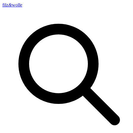
filz
&
wolle