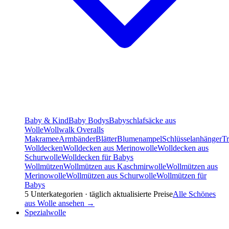
Baby & Kind
Baby Bodys
Babyschlafsäcke aus
Wolle
Wollwalk Overalls
Makramee
Armbänder
Blätter
Blumenampel
Schlüsselanhänger
T
Wolldecken
Wolldecken aus Merinowolle
Wolldecken aus
Schurwolle
Wolldecken für Babys
Wollmützen
Wollmützen aus Kaschmirwolle
Wollmützen aus
Merinowolle
Wollmützen aus Schurwolle
Wollmützen für
Babys
5
Unterkategorien · täglich aktualisierte Preise
Alle
Schönes
aus Wolle
ansehen →
Spezialwolle