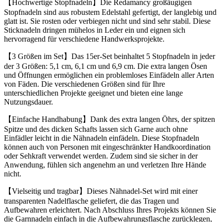
【Hochwertige Stopfnadeln】Die Redamancy großäugigen
Stopfnadeln sind aus robustem Edelstahl gefertigt, der langlebig und
glatt ist. Sie rosten oder verbiegen nicht und sind sehr stabil. Diese
Sticknadeln dringen mühelos in Leder ein und eignen sich
hervorragend für verschiedene Handwerksprojekte.
【3 Größen im Set】Das 15er-Set beinhaltet 5 Stopfnadeln in jeder
der 3 Größen: 5,1 cm, 6,1 cm und 6,9 cm. Die extra langen Ösen
und Öffnungen ermöglichen ein problemloses Einfädeln aller Arten
von Fäden. Die verschiedenen Größen sind für Ihre
unterschiedlichen Projekte geeignet und bieten eine lange
Nutzungsdauer.
【Einfache Handhabung】Dank des extra langen Öhrs, der spitzen
Spitze und des dicken Schafts lassen sich Garne auch ohne
Einfädler leicht in die Nähnadeln einfädeln. Diese Stopfnadeln
können auch von Personen mit eingeschränkter Handkoordination
oder Sehkraft verwendet werden. Zudem sind sie sicher in der
Anwendung, fühlen sich angenehm an und verletzen Ihre Hände
nicht.
【Vielseitig und tragbar】Dieses Nähnadel-Set wird mit einer
transparenten Nadelflasche geliefert, die das Tragen und
Aufbewahren erleichtert. Nach Abschluss Ihres Projekts können Sie
die Garnnadeln einfach in die Aufbewahrungsflasche zurücklegen,