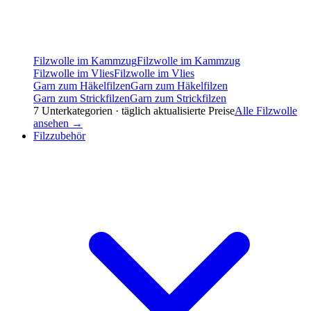
Filzwolle im Kammzug
Filzwolle im Kammzug
Filzwolle im Vlies
Filzwolle im Vlies
Garn zum Häkelfilzen
Garn zum Häkelfilzen
Garn zum Strickfilzen
Garn zum Strickfilzen
7
Unterkategorien · täglich aktualisierte Preise
Alle
Filzwolle
ansehen →
Filzzubehör