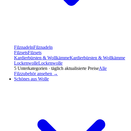
Filznadeln
Filznadeln
Filzsets
Filzsets
Kardierbürsten & Wollkämme
Kardierbürsten & Wollkämme
Lockenwolle
Lockenwolle
5
Unterkategorien · täglich aktualisierte Preise
Alle
Filzzubehör
ansehen →
Schönes aus Wolle